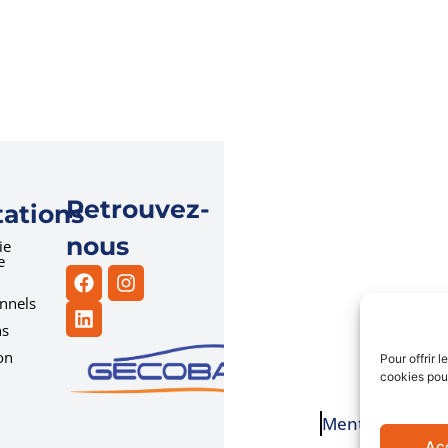
Retrouvez-
tations
nous
ie
e
nnels
ns
on
Pour offrir 
cookies pour
Mentions légal
Ac